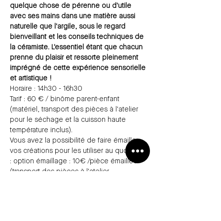
quelque chose de pérenne ou d'utile 
avec ses mains dans une matière aussi 
naturelle que l'argile, sous le regard 
bienveillant et les conseils techniques de 
la céramiste. L'essentiel étant que chacun 
prenne du plaisir et ressorte pleinement 
imprégné de cette expérience sensorielle 
et artistique !
Horaire : 14h30 - 16h30
Tarif : 60 € / binôme parent-enfant 
(matériel, transport des pièces à l'atelier 
pour le séchage et la cuisson haute 
température inclus).
Vous avez la possibilité de faire émailler 
vos créations pour les utiliser au quotidien 
: option émaillage : 10€ /pièce émaillée 
(transport des pièces à l'atelier, 
préparation des pièces pour l'émaillage, 
'émaillage et cuisson haute température).
Places limitées : 4 binômes (1 adulte - 1 
enfant)