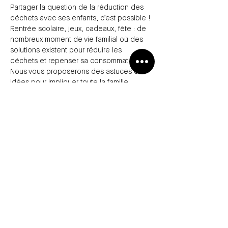
Partager la question de la réduction des 
déchets avec ses enfants, c’est possible ! 
Rentrée scolaire, jeux, cadeaux, fête : de 
nombreux moment de vie familial où des 
solutions existent pour réduire les 
déchets et repenser sa consommation. 
Nous vous proposerons des astuces et 
idées pour impliquer toute la famille.
Les rendez-vous zéro déchet – Zéro 
Déchet Saint-Nazaire (asso-zerodechet.fr)
Partager cet événement
36 avenue Albert de Mun 44600 Saint-